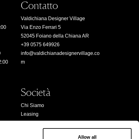
Contatto
Valdichiana Designer Village
:00
Via Enzo Ferrari 5
52045 Foiano della Chiana AR
+39 0575 649926
0
info@valdichianadesignervillage.co
2:00
m
Società
Chi Siamo
Leasing
Contatto
Lavori
Allow all