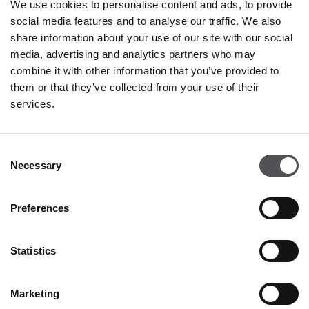
We use cookies to personalise content and ads, to provide
social media features and to analyse our traffic. We also
OUTLY
share information about your use of our site with our social
Valdichiana Designer Village
media, advertising and analytics partners who may
Negozio 83
combine it with other information that you’ve provided to
them or that they’ve collected from your use of their
Via Enzo Ferrari 5
services.
52045 Foiano della Chiana AR
+390575697047
Consent
Necessary
Selection
Preferences
Statistics
VALDICHIANA
DESIGNER VILLAGE
Marketing