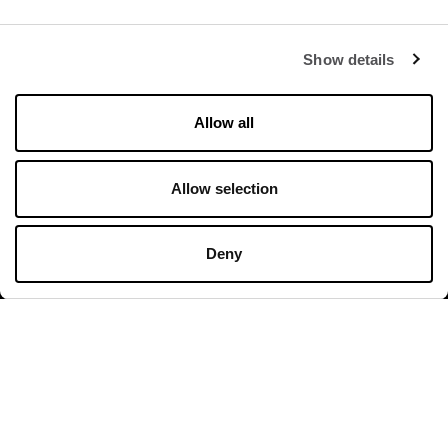
Show details
Allow all
Orari di apertura
Negozi
Allow selection
Lunedì - Domenica 10:00 - 20:00
Deny
Ristoranti & Caffé
Lunedì - Giovedì 09:00 - 21:00
Venerdì - Domenica 09:00 - 22:00
Orari di apertura in dettaglio