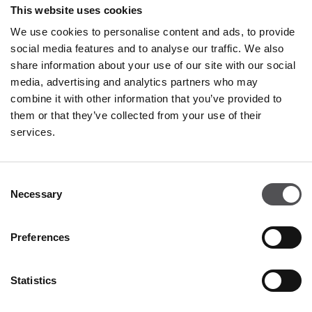
This website uses cookies
We use cookies to personalise content and ads, to provide
UNITED COLORS OF
social media features and to analyse our traffic. We also
BENETTON
share information about your use of our site with our social
media, advertising and analytics partners who may
Valdichiana Designer Village
combine it with other information that you’ve provided to
Negozio 47A
them or that they’ve collected from your use of their
Via Enzo Ferrari 5
services.
52045 Foiano della Chiana AR
+390575697032
Consent
Necessary
Selection
Preferences
Statistics