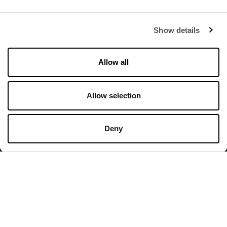
Show details
Allow all
Orari di apertura
Negozi
Allow selection
Lunedì - Domenica 10:00 - 20:00
Deny
Ristoranti & Caffé
Lunedì - Giovedì 09:00 - 21:00
Venerdì - Domenica 09:00 - 22:00
Orari di apertura in dettaglio