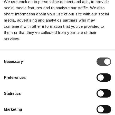
We use cookies to personalise content and ads, to provide
social media features and to analyse our traffic. We also
K-WAY
share information about your use of our site with our social
Valdichiana Designer Village
media, advertising and analytics partners who may
Negozio 52B
combine it with other information that you’ve provided to
them or that they’ve collected from your use of their
Via Enzo Ferrari 5
services.
52045 Foiano della Chiana AR
+390575649693
Consent
Necessary
Selection
Preferences
Statistics
VALDICHIANA
DESIGNER VILLAGE
Marketing