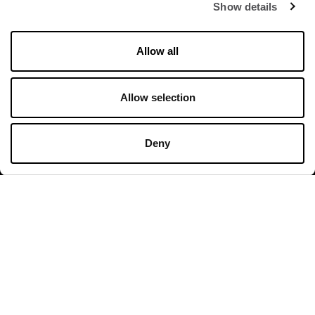
Show details
Orari di apertura
Allow all
Negozi
Lunedì - Domenica 10:00 - 20:00
Allow selection
Ristoranti & Caffé
Deny
Lunedì - Giovedì 09:00 - 21:00
Venerdì - Domenica 09:00 - 22:00
Orari di apertura in dettaglio
Contatto
Valdichiana Designer Village