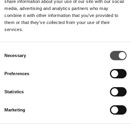
share information about your use of our site with our social
Valdichiana Designer Village
media, advertising and analytics partners who may
Negozio 109
combine it with other information that you’ve provided to
Via Enzo Ferrari 5
them or that they’ve collected from your use of their
52045 Foiano della Chiana AR
services.
+390575697078
Consent
Necessary
Selection
Preferences
Statistics
VALDICHIANA
DESIGNER VILLAGE
Marketing