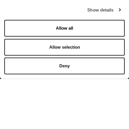
Show details
Orari di apertura
Allow all
Negozi
Allow selection
Lunedì - Domenica 10:00 - 20:00
Ristoranti & Caffé
Deny
Lunedì - Giovedì 09:00 - 21:00
Venerdì - Domenica 09:00 - 22:00
Orari di apertura in dettaglio
Contatto