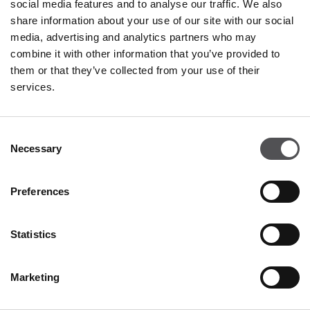
TOMMY HILFIGER
social media features and to analyse our traffic. We also
share information about your use of our site with our social
Valdichiana Designer Village
media, advertising and analytics partners who may
Negozio 53B
combine it with other information that you’ve provided to
Via Enzo Ferrari 5
them or that they’ve collected from your use of their
52045 Foiano della Chiana AR
services.
+390575649825
Consent
Necessary
Selection
Preferences
Statistics
VALDICHIANA
DESIGNER VILLAGE
Marketing